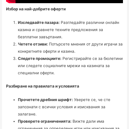
Избор на най-добрите оферти
Изследвайте пазара:
Разгледайте различни онлайн
казина и сравнете техните предложения за
безплатни завъртания.
Четете отзиви:
Потърсете мнения от други играчи за
конкретните оферти и казина.
Следете промоциите:
Регистрирайте се за бюлетини
или следете социалните мрежи на казината за
специални оферти.
Разбиране на правилата и условията
Прочетете дребния шрифт:
Уверете се, че сте
запознати с всички условия и изисквания за
залагане.
Проверете ограниченията:
Вижте дали има
ограничения за определени игри или изисквания за