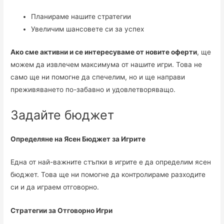
Планираме нашите стратегии
Увеличим шансовете си за успех
Ако сме активни и се интересуваме от новите оферти
, ще
можем да извлечем максимума от нашите игри. Това не
само ще ни помогне да спечелим, но и ще направи
преживяването по-забавно и удовлетворяващо.
Задайте бюджет
Определяне на Ясен Бюджет за Игрите
Една от най-важните стъпки в игрите е да определим ясен
бюджет. Това ще ни помогне да контролираме разходите
си и да играем отговорно.
Стратегии за Отговорно Игри