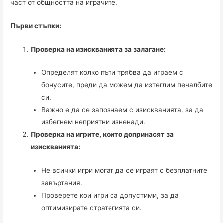
част от общността на играчите.
Първи стъпки:
Проверка на изискванията за залагане:
Определят колко пъти трябва да играем с
бонусите, преди да можем да изтеглим печалбите
си.
Важно е да се запознаем с изискванията, за да
избегнем неприятни изненади.
Проверка на игрите, които допринасят за
изискванията:
Не всички игри могат да се играят с безплатните
завъртания.
Проверете кои игри са допустими, за да
оптимизирате стратегията си.