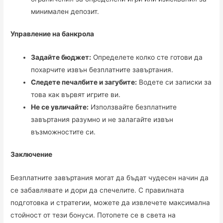
минимален депозит.
Управление на банкрола
Задайте бюджет:
Определете колко сте готови да
похарчите извън безплатните завъртания.
Следете печалбите и загубите:
Водете си записки за
това как вървят игрите ви.
Не се увличайте:
Използвайте безплатните
завъртания разумно и не залагайте извън
възможностите си.
Заключение
Безплатните завъртания могат да бъдат чудесен начин да
се забавлявате и дори да спечелите. С правилната
подготовка и стратегии, можете да извлечете максимална
стойност от тези бонуси. Потопете се в света на