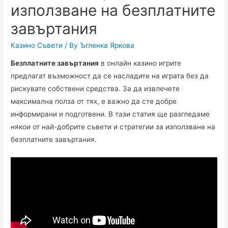
използване на безплатните
завъртания
Казино Съвети
/ By
Ъгленка Яркова
Безплатните завъртания
в онлайн казино игрите
предлагат възможност да се насладите на играта без да
рискувате собствени средства. За да извлечете
максимална полза от тях, е важно да сте добре
информирани и подготвени. В тази статия ще разгледаме
някои от най-добрите съвети и стратегии за използване на
безплатните завъртания.