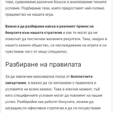
това, сравняваме различни бонуси и анализираме техните
условия. Подбираме тези, които предоставят най-голямо
предимство на нашата игра.
Важно е да разбираме какъв е реалният принос на
бонусите към нашата стратегия
и как те могат да ни
помогнат да постигнем желаните резултати. Така, заедно в
нашето казино общество, се наслаждаваме на играта и се
чувстваме част от нещо специално.
Разбиране на правилата
За да извлечем максимална полза от
безплатните
завъртания
, е важно да се запознаем с правилата и
условията на всяко казино. Това е ключов момент, тъй
като специфичните условия могат да повлияят на нашия
успех. Разбирайки как работят бонусите, можем да
изградим по-ефективни стратегии и да се почувстваме