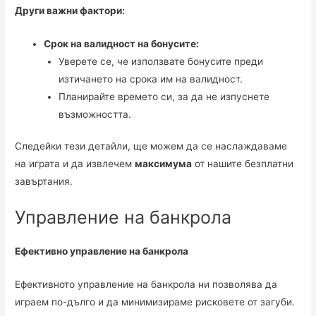
Други важни фактори:
Срок на валидност на бонусите:
Уверете се, че използвате бонусите преди
изтичането на срока им на валидност.
Планирайте времето си, за да не изпуснете
възможността.
Следейки тези детайли, ще можем да се наслаждаваме
на играта и да извлечем
максимума
от нашите безплатни
завъртания.
Управление на банкрола
Ефективно управление на банкрола
Ефективното управление на банкрола ни позволява да
играем по-дълго и да минимизираме рисковете от загуби.