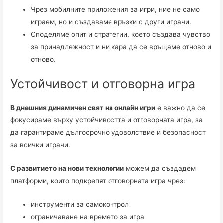
Чрез мобилните приложения за игри, ние не само
играем, но и създаваме връзки с други играчи.
Споделяме опит и стратегии, което създава чувство
за принадлежност и ни кара да се връщаме отново и
отново.
Устойчивост и отговорна игра
В днешния динамичен свят на онлайн игри
е важно да се
фокусираме върху устойчивостта и отговорната игра, за
да гарантираме дългосрочно удоволствие и безопасност
за всички играчи.
С развитието на нови технологии
можем да създадем
платформи, които подкрепят отговорната игра чрез:
инструменти за самоконтрол
ограничаване на времето за игра