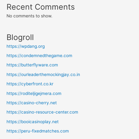
Recent Comments
No comments to show.
Blogroll
https://wpdang.org
https://condemnedthegame.com
https://butterflyware.com
https://ourleaderthemockingjay.co.in
https://cyberfront.co.kr
https://roditeljigejmera.com
https://casino-cherry.net
https://casino-resource-center.com
https://booicasinoplay.net
https://peru-fixedmatches.com