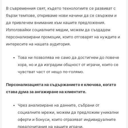
В съвременния свят, където технологиите се развиват с
бързи темпове, откриваме нови начини да се свържем и
да привлечем внимание към нашите предложения.
Използвайки социалните медии, можем да създадем
персонализирани промоции, които отговарят на нуждите и
интересите на нашата аудитория.
Това ни позволява не само да достигнем до повече
хора, но и да изградим общност от играчи, които се
чувстват част от нещо по-голямо.
Персонализацията на съдържанието е ключова, когато
става дума за ангажиране на клиентите.
Чрез анализиране на данните, събрани от
социалните мрежи, можем да предложим уникални
оферти и бонуси, които отразяват индивидуалните
предпочитания на нашите играчи.