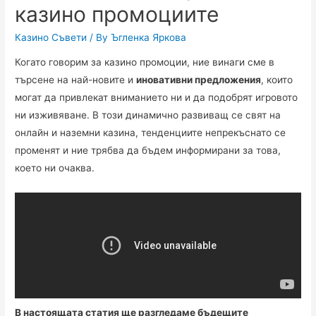
казино промоциите
Казино Съвети
/ By
Ъгленка Яркова
Когато говорим за казино промоции, ние винаги сме в
търсене на най-новите и
иновативни предложения
, които
могат да привлекат вниманието ни и да подобрят игровото
ни изживяване. В този динамично развиващ се свят на
онлайн и наземни казина, тенденциите непрекъснато се
променят и ние трябва да бъдем информирани за това,
което ни очаква.
В настоящата статия ще разгледаме бъдещите