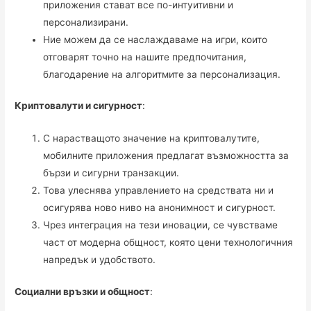
приложения стават все по-интуитивни и
персонализирани.
Ние можем да се наслаждаваме на игри, които
отговарят точно на нашите предпочитания,
благодарение на алгоритмите за персонализация.
Криптовалути и сигурност
:
С нарастващото значение на криптовалутите,
мобилните приложения предлагат възможността за
бързи и сигурни транзакции.
Това улеснява управлението на средствата ни и
осигурява ново ниво на анонимност и сигурност.
Чрез интеграция на тези иновации, се чувстваме
част от модерна общност, която цени технологичния
напредък и удобството.
Социални връзки и общност
: