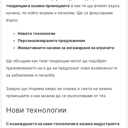
тенденции в казино промоциите
и как те ще влияят върху
начина, по който играем и печелим. Ще се фокусираме
върху:
Новите технологии
Персонализираните предложения
Иновативните начини за ангажиране на играчите
Ще обсъдим как тези тенденции могат да подобрят
преживяването ни и да ни предложат нови възможности
за забавление и печалба.
Заедно ще открием какво ни очаква в света на казино
промоциите и как можем да се възползваме от тях.
Нови технологии
С въвеждането на нови технологии в казино индустрията