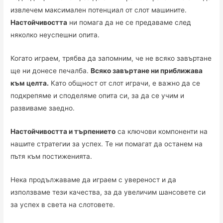
извлечем максимален потенциал от слот машините.
Настойчивостта
ни помага да не се предаваме след
няколко неуспешни опита.
Когато играем, трябва да запомним, че не всяко завъртане
ще ни донесе печалба.
Всяко завъртане ни приближава
към целта.
Като общност от слот играчи, е важно да се
подкрепяме и споделяме опита си, за да се учим и
развиваме заедно.
Настойчивостта и търпението
са ключови компоненти на
нашите стратегии за успех. Те ни помагат да останем на
пътя към постиженията.
Нека продължаваме да играем с увереност и да
използваме тези качества, за да увеличим шансовете си
за успех в света на слотовете.