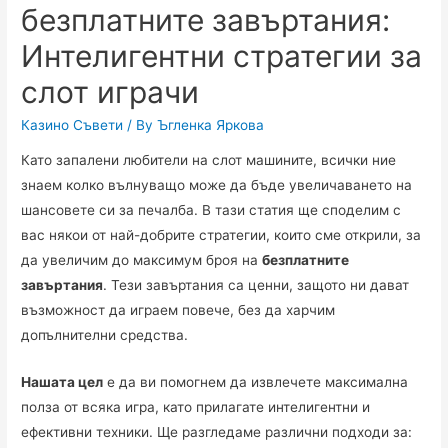
безплатните завъртания:
Интелигентни стратегии за
слот играчи
Казино Съвети
/ By
Ъгленка Яркова
Като запалени любители на слот машините, всички ние
знаем колко вълнуващо може да бъде увеличаването на
шансовете си за печалба. В тази статия ще споделим с
вас някои от най-добрите стратегии, които сме открили, за
да увеличим до максимум броя на
безплатните
завъртания
. Тези завъртания са ценни, защото ни дават
възможност да играем повече, без да харчим
допълнителни средства.
Нашата цел
е да ви помогнем да извлечете максимална
полза от всяка игра, като прилагате интелигентни и
ефективни техники. Ще разгледаме различни подходи за: