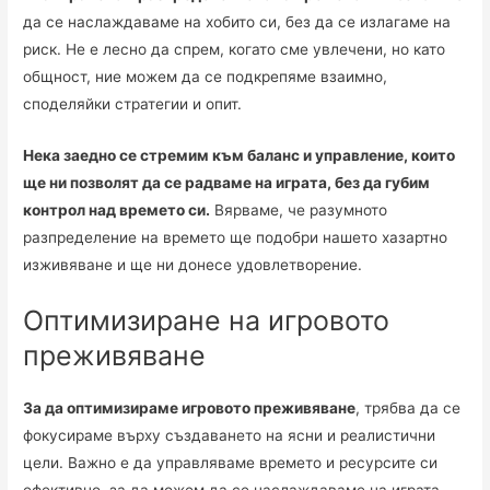
да се наслаждаваме на хобито си, без да се излагаме на
риск. Не е лесно да спрем, когато сме увлечени, но като
общност, ние можем да се подкрепяме взаимно,
споделяйки стратегии и опит.
Нека заедно се стремим към баланс и управление, които
ще ни позволят да се радваме на играта, без да губим
контрол над времето си.
Вярваме, че разумното
разпределение на времето ще подобри нашето хазартно
изживяване и ще ни донесе удовлетворение.
Оптимизиране на игровото
преживяване
За да оптимизираме игровото преживяване
, трябва да се
фокусираме върху създаването на ясни и реалистични
цели. Важно е да управляваме времето и ресурсите си
ефективно, за да можем да се наслаждаваме на играта,