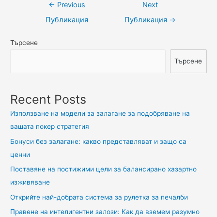
Навигация
←
Previous
Next
Публикация
Публикация
→
Търсене
Търсене
Recent Posts
Използване на модели за залагане за подобряване на
вашата покер стратегия
Бонуси без залагане: какво представляват и защо са
ценни
Поставяне на постижими цели за балансирано хазартно
изживяване
Открийте най-добрата система за рулетка за печалби
Правене на интелигентни залози: Как да вземем разумно