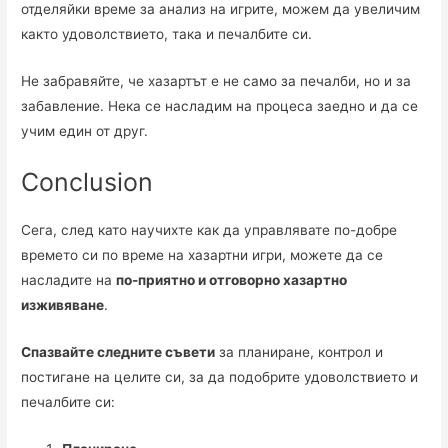
отделяйки време за анализ на игрите, можем да увеличим
както удоволствието, така и печалбите си.
Не забравяйте, че хазартът е не само за печалби, но и за
забавление. Нека се насладим на процеса заедно и да се
учим един от друг.
Conclusion
Сега, след като научихте как да управлявате по-добре
времето си по време на хазартни игри, можете да се
насладите на
по-приятно и отговорно хазартно
изживяване
.
Спазвайте следните съвети
за планиране, контрол и
постигане на целите си, за да подобрите удоволствието и
печалбите си: