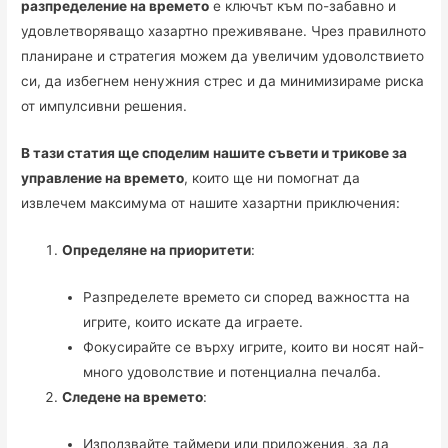
разпределение на времето
е ключът към по-забавно и
удовлетворяващо хазартно преживяване. Чрез правилното
планиране и стратегия можем да увеличим удоволствието
си, да избегнем ненужния стрес и да минимизираме риска
от импулсивни решения.
В тази статия ще споделим нашите съвети и трикове за
управление на времето
, които ще ни помогнат да
извлечем максимума от нашите хазартни приключения:
Определяне на приоритети
:
Разпределете времето си според важността на
игрите, които искате да играете.
Фокусирайте се върху игрите, които ви носят най-
много удоволствие и потенциална печалба.
Следене на времето
:
Използвайте таймери или приложения, за да