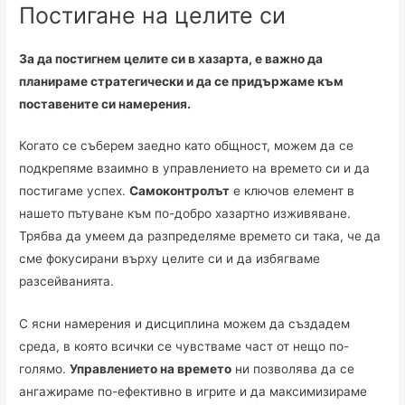
Постигане на целите си
За да постигнем целите си в хазарта, е важно да
планираме стратегически и да се придържаме към
поставените си намерения.
Когато се съберем заедно като общност, можем да се
подкрепяме взаимно в управлението на времето си и да
постигаме успех.
Самоконтролът
е ключов елемент в
нашето пътуване към по-добро хазартно изживяване.
Трябва да умеем да разпределяме времето си така, че да
сме фокусирани върху целите си и да избягваме
разсейванията.
С ясни намерения и дисциплина можем да създадем
среда, в която всички се чувстваме част от нещо по-
голямо.
Управлението на времето
ни позволява да се
ангажираме по-ефективно в игрите и да максимизираме