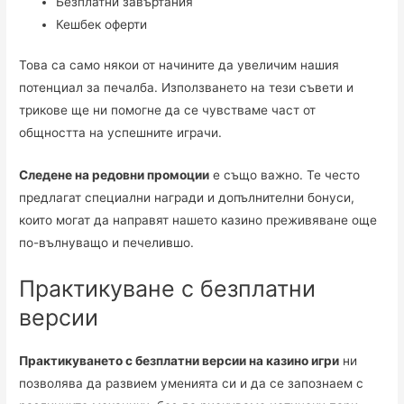
Безплатни завъртания
Кешбек оферти
Това са само някои от начините да увеличим нашия
потенциал за печалба. Използването на тези съвети и
трикове ще ни помогне да се чувстваме част от
общността на успешните играчи.
Следене на редовни промоции
е също важно. Те често
предлагат специални награди и допълнителни бонуси,
които могат да направят нашето казино преживяване още
по-вълнуващо и печелившо.
Практикуване с безплатни
версии
Практикуването с безплатни версии на казино игри
ни
позволява да развием уменията си и да се запознаем с