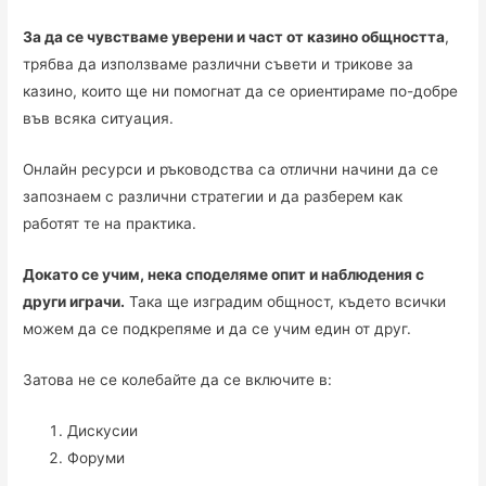
За да се чувстваме уверени и част от казино общността
,
трябва да използваме различни съвети и трикове за
казино, които ще ни помогнат да се ориентираме по-добре
във всяка ситуация.
Онлайн ресурси и ръководства са отлични начини да се
запознаем с различни стратегии и да разберем как
работят те на практика.
Докато се учим, нека споделяме опит и наблюдения с
други играчи.
Така ще изградим общност, където всички
можем да се подкрепяме и да се учим един от друг.
Затова не се колебайте да се включите в:
Дискусии
Форуми