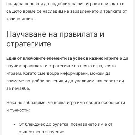
солидна основа и да подобрим нашия игрови опит, като в
същото време се насладим на забавлението и тръпката от
казино игрите.
Научаване на правилата и
стратегиите
Един от ключовите елементи за успех в казино игрите
е да
научим правилата и стратегиите на всяка игра, която
играем. Когато сме добре информирани, можем да
взимаме по-добри решения и да увеличим шансовете си
за печалба.
Нека не забравяме, че всяка игра има своите особености
и тънкости:
От блекджек до рулетка, познаването им е от
съществено значение.