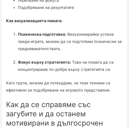
Укрепване на фокуса
Подобряване на резултатите
Как визуализацията помага:
Психическа подготовка:
Визуализирайки успеха
преди играта, можем да се подготвим психически за
предизвикателствата.
Фокус върху стратегията:
Това ни помага да се
концентрираме по-добре върху стратегията си.
Като група, можем да потвърдим, че тези техники са
ефективни за подобряване на игровото представяне.
Как да се справяме със
загубите и да останем
мотивирани в дългосрочен