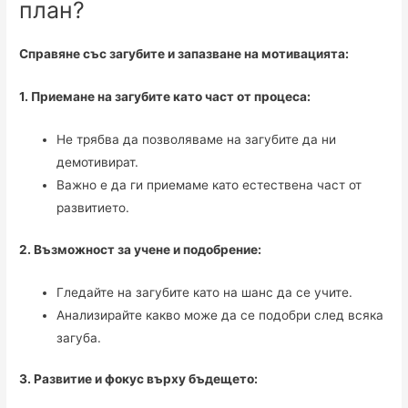
план?
Справяне със загубите и запазване на мотивацията:
1. Приемане на загубите като част от процеса:
Не трябва да позволяваме на загубите да ни
демотивират.
Важно е да ги приемаме като естествена част от
развитието.
2. Възможност за учене и подобрение:
Гледайте на загубите като на шанс да се учите.
Анализирайте какво може да се подобри след всяка
загуба.
3. Развитие и фокус върху бъдещето: