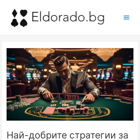
Main
Men
Най-добрите стратегии за