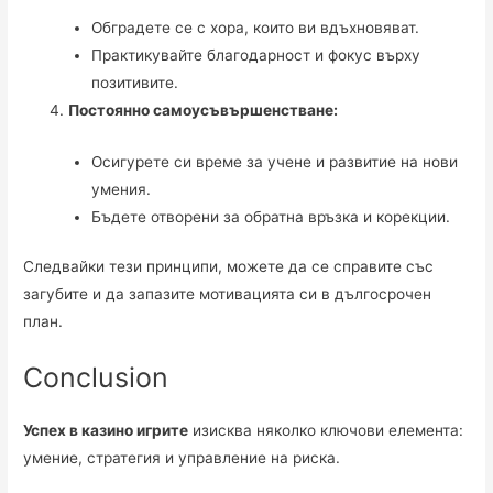
Обградете се с хора, които ви вдъхновяват.
Практикувайте благодарност и фокус върху
позитивите.
Постоянно самоусъвършенстване:
Осигурете си време за учене и развитие на нови
умения.
Бъдете отворени за обратна връзка и корекции.
Следвайки тези принципи, можете да се справите със
загубите и да запазите мотивацията си в дългосрочен
план.
Conclusion
Успех в казино игрите
изисква няколко ключови елемента:
умение, стратегия и управление на риска.