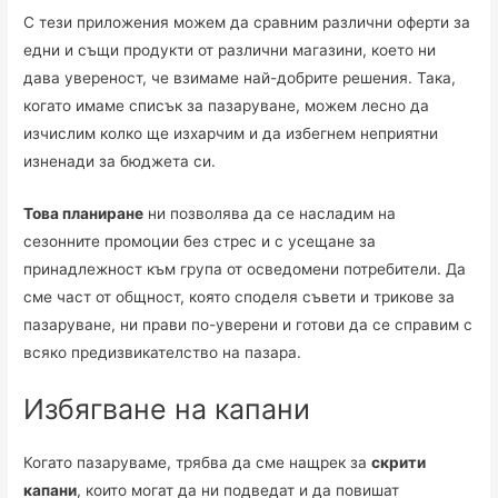
С тези приложения можем да сравним различни оферти за
едни и същи продукти от различни магазини, което ни
дава увереност, че взимаме най-добрите решения. Така,
когато имаме списък за пазаруване, можем лесно да
изчислим колко ще изхарчим и да избегнем неприятни
изненади за бюджета си.
Това планиране
ни позволява да се насладим на
сезонните промоции без стрес и с усещане за
принадлежност към група от осведомени потребители. Да
сме част от общност, която споделя съвети и трикове за
пазаруване, ни прави по-уверени и готови да се справим с
всяко предизвикателство на пазара.
Избягване на капани
Когато пазаруваме, трябва да сме нащрек за
скрити
капани
, които могат да ни подведат и да повишат