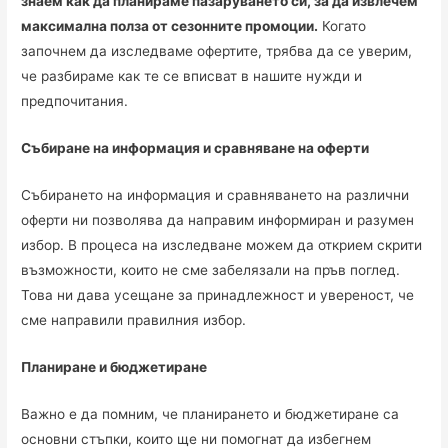
знаем как да планираме пазаруването си, за да извлечем
максимална полза от сезонните промоции.
Когато
започнем да изследваме офертите, трябва да се уверим,
че разбираме как те се вписват в нашите нужди и
предпочитания.
Събиране на информация и сравняване на оферти
Събирането на информация и сравняването на различни
оферти ни позволява да направим информиран и разумен
избор. В процеса на изследване можем да открием скрити
възможности, които не сме забелязали на пръв поглед.
Това ни дава усещане за принадлежност и увереност, че
сме направили правилния избор.
Планиране и бюджетиране
Важно е да помним, че планирането и бюджетиране са
основни стъпки, които ще ни помогнат да избегнем