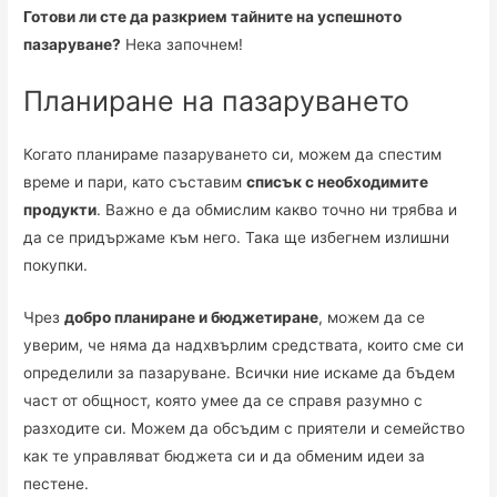
Готови ли сте да разкрием тайните на успешното
пазаруване?
Нека започнем!
Планиране на пазаруването
Когато планираме пазаруването си, можем да спестим
време и пари, като съставим
списък с необходимите
продукти
. Важно е да обмислим какво точно ни трябва и
да се придържаме към него. Така ще избегнем излишни
покупки.
Чрез
добро планиране и бюджетиране
, можем да се
уверим, че няма да надхвърлим средствата, които сме си
определили за пазаруване. Всички ние искаме да бъдем
част от общност, която умее да се справя разумно с
разходите си. Можем да обсъдим с приятели и семейство
как те управляват бюджета си и да обменим идеи за
пестене.